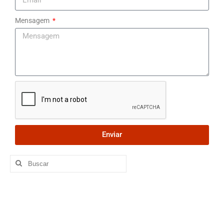
Sindicalize-se
Mensagem
Seus Direitos
Convenções Coletivas
Registro em Carteira
Salário Normativo
Seguro Desemprego
Enviar
Direitos Trabalhistas – Outros
Boletins
Artigo
Informativos
Notícias