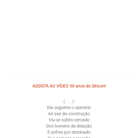
Saiba Mais
Campanhas
Documentos para Homologação
Outros
Guias
Contato
ASSISTA AO VÍDEO 50 anos do Siticom
Links
( . . . )
Dia seguinte o operário
Ao sair da construção
Viu-se súbito cercado
Dos homens da delação
E sofreu por destinado