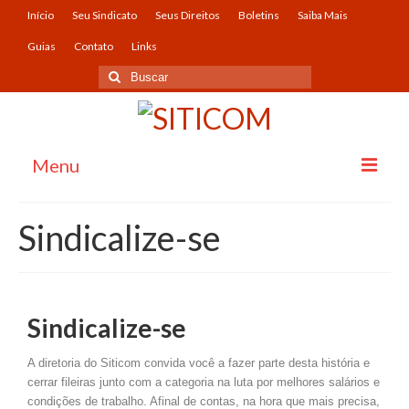
Início
Seu Sindicato
Seus Direitos
Boletins
Saiba Mais
Guias
Contato
Links
Menu
Início
Sindicalize-se
Seu Sindicato
O Sindicato
Sindicalize-se
História
A diretoria do Siticom convida você a fazer parte desta história e
Imagens
cerrar fileiras junto com a categoria na luta por melhores salários e
Convênios
condições de trabalho. Afinal de contas, na hora que mais precisa,