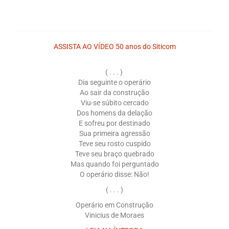
Saiba Mais
Campanhas
ASSISTA AO VÍDEO 50 anos do Siticom
Documentos para Homologação
( . . . )
Outros
Dia seguinte o operário
Ao sair da construção
Guias
Viu-se súbito cercado
Dos homens da delação
Contato
E sofreu por destinado
Sua primeira agressão
Teve seu rosto cuspido
Links
Teve seu braço quebrado
Mas quando foi perguntado
O operário disse: Não!
( . . . )
Operário em Construção
Vinicius de Moraes