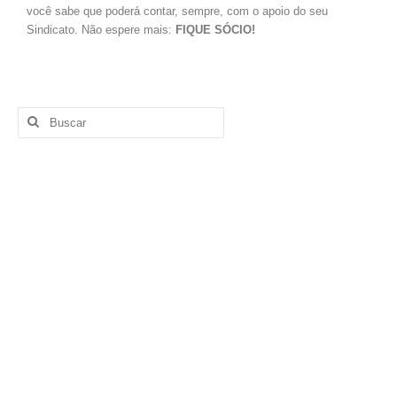
você sabe que poderá contar, sempre, com o apoio do seu
Sindicalize-se
Sindicato. Não espere mais:
FIQUE SÓCIO!
Seus Direitos
Convenções Coletivas
Registro em Carteira
Salário Normativo
Seguro Desemprego
Direitos Trabalhistas – Outros
Boletins
Artigo
Informativos
Notícias