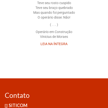
Teve seu rosto cuspido
Teve seu braço quebrado
Mas quando foi perguntado
O operário disse: Não!
( . . . )
Operário em Construção
Vinicius de Moraes
LEIA NA ÍNTEGRA
Contato
SITICOM