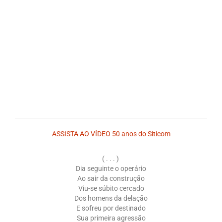
Saiba Mais
Campanhas
Documentos para Homologação
Outros
Guias
Contato
ASSISTA AO VÍDEO 50 anos do Siticom
Links
( . . . )
Dia seguinte o operário
Ao sair da construção
Viu-se súbito cercado
Dos homens da delação
E sofreu por destinado
Sua primeira agressão