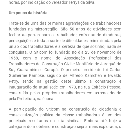
horas, por indicação do vereador Terrys da Silva.
Saiba Mais
Um pouco da história
Campanhas
Trata-se de uma das primeiras agremiações de trabalhadores
fundadas na microrregião. São 50 anos de atividades sem
Documentos para Homologação
fechar as portas para o trabalhador, enfrentando ditaduras,
perseguições e toda a sorte de dificuldades, minimizadas pela
Outros
união dos trabalhadores e a certeza de que sozinho, nada se
conquista. O Siticom foi fundado no dia 23 de novembro de
Guias
1958, com o nome de Associação Profissional dos
Trabalhadores da Construção Civil e Mobiliário de Jaraguá do
Sul, Guaramirim e Corupá. O primeiro presidente foi Carlos
Contato
Guilherme Kampke, seguido de Alfredo Kamchen e Ewaldo
Petry, sendo na gestão deste último a construção e
Links
inauguração da atual sede, em 1973, na rua Epitácio Pessoa,
construída pelos próprios trabalhadores em terreno doado
pela Prefeitura, na época.
A participação do Siticom na construção da cidadania e
conscientização política da classe trabalhadora é um dos
principais resultados da luta sindical. Embora até hoje a
categoria do mobiliário e construção seja a mais explorada, o