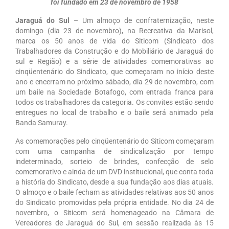
foi fundado em 23 de novembro de 1958
Sindicalize-se
Jaraguá do Sul
– Um almoço de confraternização, neste
domingo (dia 23 de novembro), na Recreativa da Marisol,
Seus Direitos
marca os 50 anos de vida do Siticom (Sindicato dos
Trabalhadores da Construção e do Mobiliário de Jaraguá do
Convenções Coletivas
sul e Região) e a série de atividades comemorativas ao
cinqüentenário do Sindicato, que começaram no início deste
Registro em Carteira
ano e encerram no próximo sábado, dia 29 de novembro, com
um baile na Sociedade Botafogo, com entrada franca para
Salário Normativo
todos os trabalhadores da categoria. Os convites estão sendo
entregues no local de trabalho e o baile será animado pela
Seguro Desemprego
Banda Samuray.
As comemorações pelo cinqüentenário do Siticom começaram
Direitos Trabalhistas – Outros
com uma campanha de sindicalização por tempo
indeterminado, sorteio de brindes, confecção de selo
Boletins
comemorativo e ainda de um DVD institucional, que conta toda
a história do Sindicato, desde a sua fundação aos dias atuais.
Artigo
O almoço e o baile fecham as atividades relativas aos 50 anos
do Sindicato promovidas pela própria entidade. No dia 24 de
Informativos
novembro, o Siticom será homenageado na Câmara de
Vereadores de Jaraguá do Sul, em sessão realizada às 15
Notícias