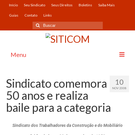
Início
Seu Sindicato
Seus Direitos
Boletins
Saiba Mais
Guias
Contato
Links
Menu
Início
Sindicato comemora
10
Seu Sindicato
NOV 2008
50 anos e realiza
O Sindicato
baile para a categoria
História
Imagens
Sindicato dos Trabalhadores da Construção e do Mobiliário
Convênios