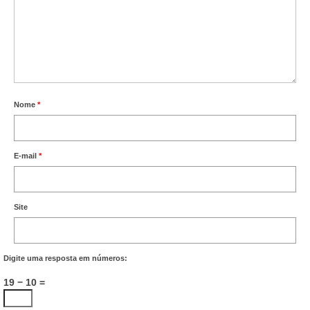
Nome
*
E-mail
*
Site
Digite uma resposta em números:
19 − 10 =