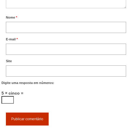
Nome
*
E-mail
*
Site
Digite uma resposta em números:
5 × cinco =