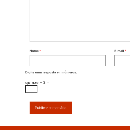
Nome
*
E-mail
*
Digite uma resposta em números:
quinze − 3 =