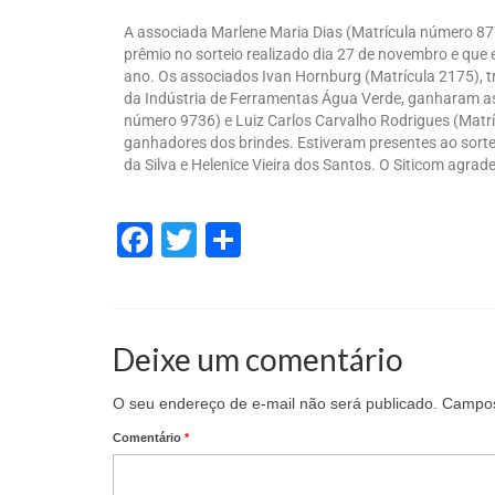
A associada Marlene Maria Dias (Matrícula número 8773)
prêmio no sorteio realizado dia 27 de novembro e que
ano. Os associados Ivan Hornburg (Matrícula 2175), 
da Indústria de Ferramentas Água Verde, ganharam as
número 9736) e Luiz Carlos Carvalho Rodrigues (Matrí
ganhadores dos brindes. Estiveram presentes ao sorteio
da Silva e Helenice Vieira dos Santos. O Siticom agra
Facebook
Twitter
Share
Deixe um comentário
O seu endereço de e-mail não será publicado.
Campos
Comentário
*