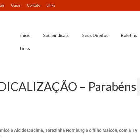
ais
Guias
Contato
Links
Início
Seu Sindicato
Seus Direitos
Boletins
Links
ICALIZAÇÃO – Parabéns
lenice e Alcides; acima, Terezinha Hornburg e o filho Maicon, com a TV
r