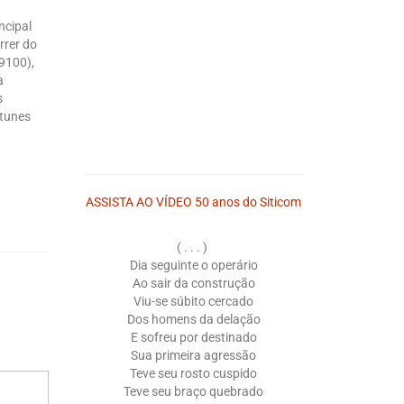
ncipal
rrer do
9100),
a
s
ntunes
ASSISTA AO VÍDEO 50 anos do Siticom
( . . . )
Dia seguinte o operário
Ao sair da construção
Viu-se súbito cercado
Dos homens da delação
E sofreu por destinado
Sua primeira agressão
Teve seu rosto cuspido
Teve seu braço quebrado