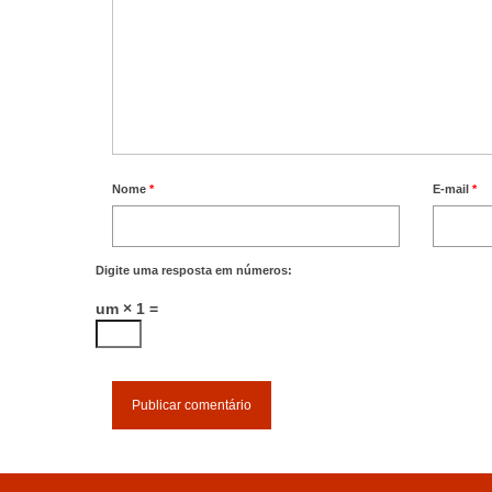
Nome
*
E-mail
*
Digite uma resposta em números:
um × 1 =