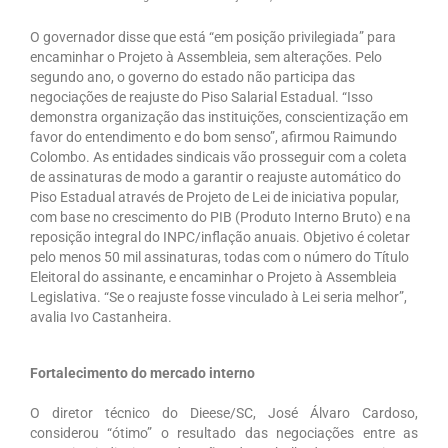
Saiba Mais
O governador disse que está “em posição privilegiada” para
encaminhar o Projeto à Assembleia, sem alterações. Pelo
Campanhas
segundo ano, o governo do estado não participa das
negociações de reajuste do Piso Salarial Estadual. “Isso
Documentos para Homologação
demonstra organização das instituições, conscientização em
favor do entendimento e do bom senso”, afirmou Raimundo
Colombo. As entidades sindicais vão prosseguir com a coleta
Outros
de assinaturas de modo a garantir o reajuste automático do
Piso Estadual através de Projeto de Lei de iniciativa popular,
Guias
com base no crescimento do PIB (Produto Interno Bruto) e na
reposição integral do INPC/inflação anuais. Objetivo é coletar
Contato
pelo menos 50 mil assinaturas, todas com o número do Título
Eleitoral do assinante, e encaminhar o Projeto à Assembleia
Links
Legislativa. “Se o reajuste fosse vinculado à Lei seria melhor”,
avalia Ivo Castanheira.
Fortalecimento do mercado interno
O diretor técnico do Dieese/SC, José Álvaro Cardoso,
considerou “ótimo” o resultado das negociações entre as