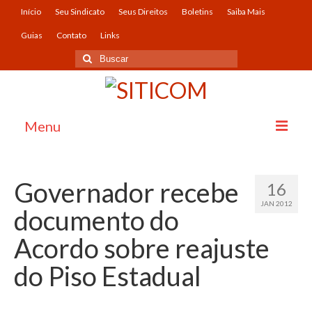
Início
Seu Sindicato
Seus Direitos
Boletins
Saiba Mais
Guias
Contato
Links
Menu
Início
Governador recebe
16
Seu Sindicato
JAN 2012
documento do
O Sindicato
Acordo sobre reajuste
História
do Piso Estadual
Imagens
Convênios