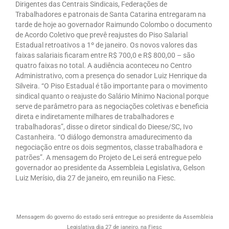
Dirigentes das Centrais Sindicais, Federações de
Trabalhadores e patronais de Santa Catarina entregaram na
Sindicalize-se
tarde de hoje ao governador Raimundo Colombo o documento
de Acordo Coletivo que prevê reajustes do Piso Salarial
Seus Direitos
Estadual retroativos a 1º de janeiro. Os novos valores das
faixas salariais ficaram entre R$ 700,0 e R$ 800,00 – são
Convenções Coletivas
quatro faixas no total. A audiência aconteceu no Centro
Administrativo, com a presença do senador Luiz Henrique da
Registro em Carteira
Silveira. “O Piso Estadual é tão importante para o movimento
sindical quanto o reajuste do Salário Mínimo Nacional porque
Salário Normativo
serve de parâmetro para as negociações coletivas e beneficia
direta e indiretamente milhares de trabalhadores e
Seguro Desemprego
trabalhadoras”, disse o diretor sindical do Dieese/SC, Ivo
Castanheira. “O diálogo demonstra amadurecimento da
Direitos Trabalhistas – Outros
negociação entre os dois segmentos, classe trabalhadora e
patrões”. A mensagem do Projeto de Lei será entregue pelo
Boletins
governador ao presidente da Assembleia Legislativa, Gelson
Luiz Merísio, dia 27 de janeiro, em reunião na Fiesc.
Artigo
Informativos
Mensagem do governo do estado será entregue ao presidente da Assembleia
Notícias
Legislativa dia 27 de janeiro, na Fiesc