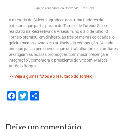
Equipe vencedora da Chave "A" - Star Boys
Sindicalize-se
A diretoria do Siticom agradece aos trabalhadores da
Seus Direitos
categoria que participaram do Torneio de Futebol Suíço
realizado na Recreativa da Arsepum, no dia 6 de julho. O
Convenções Coletivas
Torneio premiou, em dinheiro, as três primeiras colocadas, o
goleiro menos vazado e o artilheiro da competição. “A cada
Registro em Carteira
ano que passa percebemos que os trabalhadores e familiares
prestigiam as nossas promoções com maior presença e
Salário Normativo
integração”, comemora o presidente do Siticom, Marcos
Antônio Borges.
Seguro Desemprego
>> Veja algumas fotos e o resultado do Torneio:
Direitos Trabalhistas – Outros
Boletins
Facebook
Twitter
Share
Artigo
Informativos
Deixe um comentário
Notícias