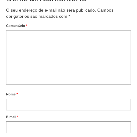
O seu endereço de e-mail não será publicado.
Campos
Saiba Mais
obrigatórios são marcados com
*
Campanhas
Comentário
*
Documentos para Homologação
Outros
Guias
Contato
Links
Nome
*
E-mail
*