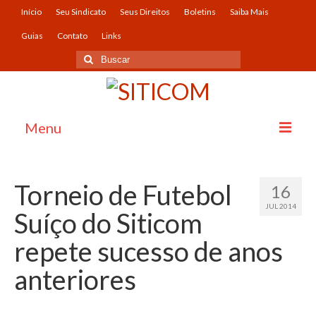
Início
Seu Sindicato
Seus Direitos
Boletins
Saiba Mais
Guias
Contato
Links
Menu
Início
Torneio de Futebol
16
Seu Sindicato
JUL 2014
Suíço do Siticom
O Sindicato
repete sucesso de anos
História
anteriores
Imagens
Convênios