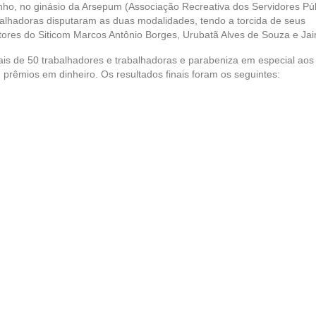
unho, no ginásio da Arsepum (Associação Recreativa dos Servidores Pú
abalhadoras disputaram as duas modalidades, tendo a torcida de seus
etores do Siticom Marcos Antônio Borges, Urubatã Alves de Souza e Jai
ais de 50 trabalhadores e trabalhadoras e parabeniza em especial aos
rêmios em dinheiro. Os resultados finais foram os seguintes: