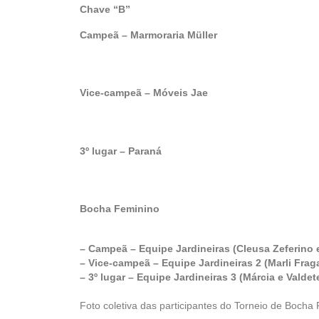
Chave “B”
Campeã – Marmoraria Müller
Vice-campeã – Móveis Jae
3º lugar – Paraná
Bocha Feminino
– Campeã – Equipe Jardineiras (Cleusa Zeferino e
– Vice-campeã – Equipe Jardineiras 2 (Marli Frag
– 3º lugar – Equipe Jardineiras 3 (Márcia e Valdet
Foto coletiva das participantes do Torneio de Bocha