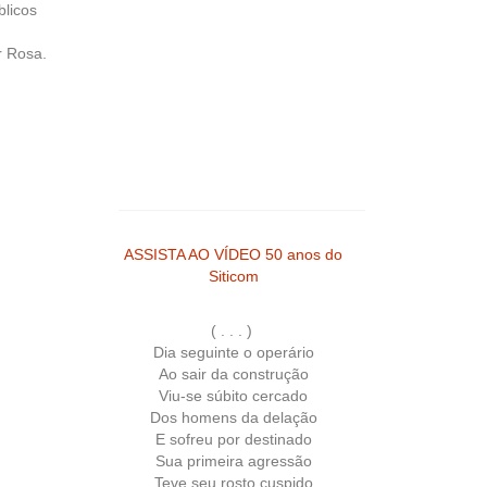
blicos
r Rosa.
ASSISTA AO VÍDEO 50 anos do
Siticom
( . . . )
Dia seguinte o operário
Ao sair da construção
Viu-se súbito cercado
Dos homens da delação
E sofreu por destinado
Sua primeira agressão
Teve seu rosto cuspido