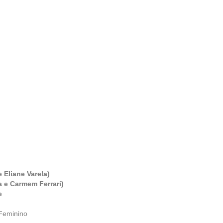
 Eliane Varela)
a e Carmem Ferrari)
e
 Feminino