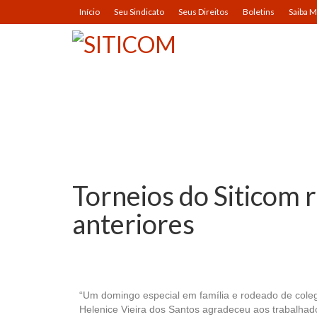
Início
Seu Sindicato
Seus Direitos
Boletins
Saiba M
Torneios do Siticom 
anteriores
“Um domingo especial em família e rodeado de coleg
Helenice Vieira dos Santos agradeceu aos trabalhado