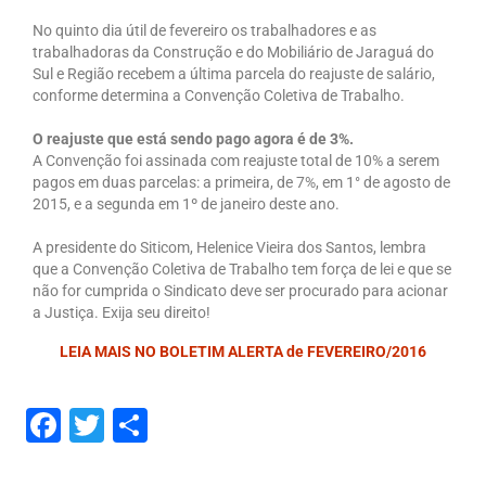
No quinto dia útil de fevereiro os trabalhadores e as
Sindicalize-se
trabalhadoras da Construção e do Mobiliário de Jaraguá do
Sul e Região recebem a última parcela do reajuste de salário,
Seus Direitos
conforme determina a Convenção Coletiva de Trabalho.
Convenções Coletivas
O reajuste que está sendo pago agora é de 3%.
A Convenção foi assinada com reajuste total de 10% a serem
Registro em Carteira
pagos em duas parcelas: a primeira, de 7%, em 1° de agosto de
2015, e a segunda em 1º de janeiro deste ano.
Salário Normativo
A presidente do Siticom, Helenice Vieira dos Santos, lembra
Seguro Desemprego
que a Convenção Coletiva de Trabalho tem força de lei e que se
não for cumprida o Sindicato deve ser procurado para acionar
Direitos Trabalhistas – Outros
a Justiça. Exija seu direito!
Boletins
LEIA MAIS NO BOLETIM ALERTA de FEVEREIRO/2016
Artigo
Facebook
Twitter
Share
Informativos
Notícias