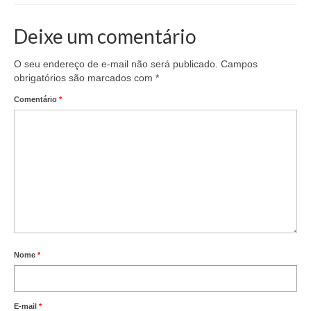
Saiba Mais
Deixe um comentário
Campanhas
O seu endereço de e-mail não será publicado.
Campos
obrigatórios são marcados com
*
Documentos para Homologação
Comentário
*
Outros
Guias
Contato
Links
Nome
*
E-mail
*