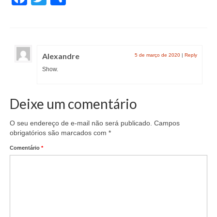
Saiba Mais
Campanhas
Alexandre
5 de março de 2020
|
Reply
Documentos para Homologação
Show.
Outros
Guias
Deixe um comentário
Contato
O seu endereço de e-mail não será publicado.
Campos
obrigatórios são marcados com
*
Links
Comentário
*