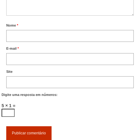
Nome
*
E-mail
*
Site
Digite uma resposta em números:
5 × 1 =