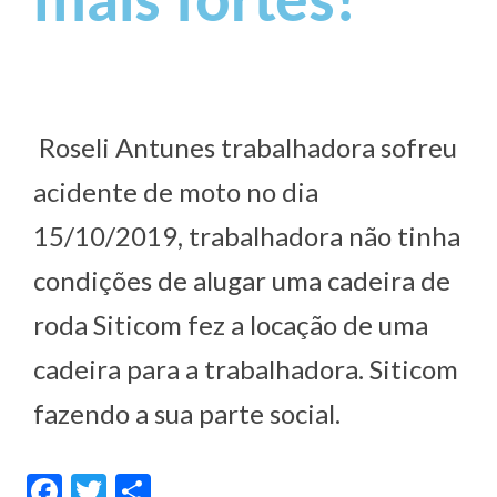
mais fortes!
Sindicalize-se
Seus Direitos
Convenções Coletivas
Roseli Antunes trabalhadora sofreu
Registro em Carteira
acidente de moto no dia
Salário Normativo
15/10/2019, trabalhadora não tinha
Seguro Desemprego
condições de alugar uma cadeira de
Direitos Trabalhistas – Outros
roda Siticom fez a locação de uma
Boletins
cadeira para a trabalhadora. Siticom
Artigo
fazendo a sua parte social.
Informativos
Facebook
Twitter
Share
Notícias