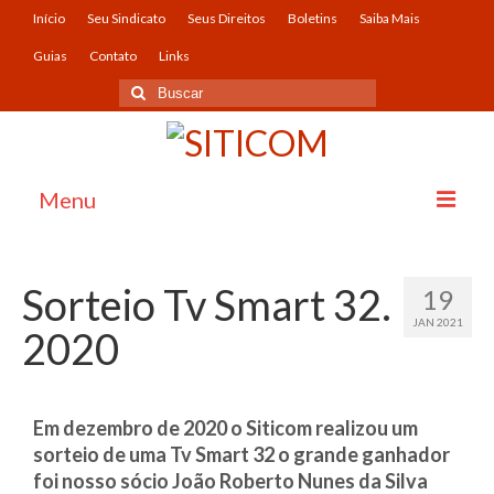
Início
Seu Sindicato
Seus Direitos
Boletins
Saiba Mais
Guias
Contato
Links
Menu
Início
Sorteio Tv Smart 32.
19
Seu Sindicato
JAN 2021
2020
O Sindicato
História
Em dezembro de 2020 o Siticom realizou um
Imagens
sorteio de uma Tv Smart 32 o grande ganhador
foi nosso sócio João Roberto Nunes da Silva
Convênios