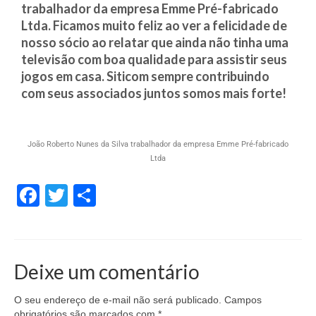
trabalhador da empresa Emme Pré-fabricado
Sindicalize-se
Ltda. Ficamos muito feliz ao ver a felicidade de
nosso sócio ao relatar que ainda não tinha uma
Seus Direitos
televisão com boa qualidade para assistir seus
jogos em casa. Siticom sempre contribuindo
Convenções Coletivas
com seus associados juntos somos mais forte!
Registro em Carteira
Salário Normativo
João Roberto Nunes da Silva trabalhador da empresa Emme Pré-fabricado
Ltda
Seguro Desemprego
Facebook
Twitter
Share
Direitos Trabalhistas – Outros
Boletins
Artigo
Deixe um comentário
Informativos
O seu endereço de e-mail não será publicado.
Campos
Notícias
obrigatórios são marcados com
*